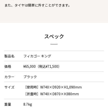
また、タイヤは簡単に外すことができます。
スペック
製品名
フィカゴー キング
価格
¥65,000（税込¥71,500）
カラー
ブラック
サイズ
［使用時］W740×D920×H1,090mm
［折畳時］W740×D870×H380mm
重量
8.7kg