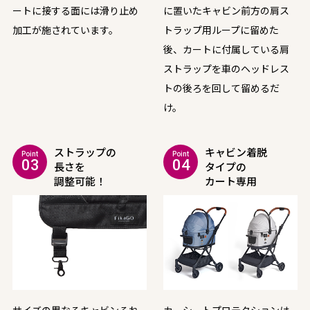
ートに接する面には滑り止め
に置いたキャビン前方の肩ス
加工が施されています。
トラップ用ループに留めた
後、カートに付属している肩
ストラップを車のヘッドレス
トの後ろを回して留めるだ
け。
ストラップの
キャビン着脱
Point
Point
03
04
長さを
タイプの
調整可能！
カート専用
サイズの異なるキャビンそれ
カーシートプロテクションは